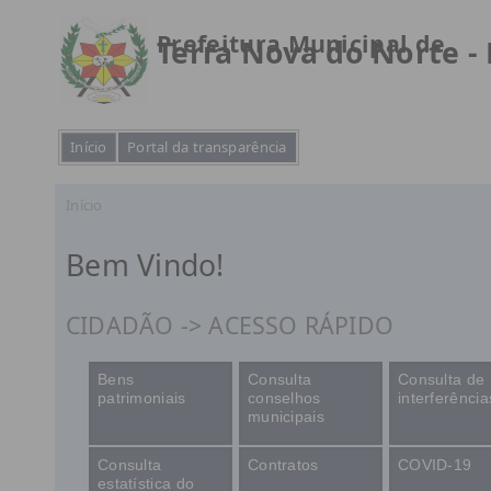
Prefeitura Municipal de
Terra Nova do Norte -
Início
Portal da transparência
Início
Bem Vindo!
CIDADÃO -> ACESSO RÁPIDO
Bens
Consulta
Consulta de
patrimoniais
conselhos
interferência
municipais
Consulta
Contratos
COVID-19
estatística do