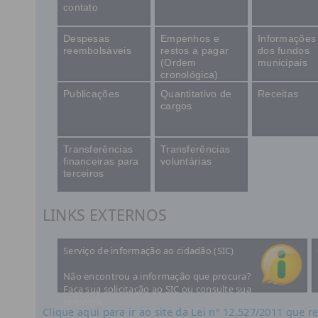
contato
Despesas
Empenhos e
Informações
reembolsáveis
restos a pagar
dos fundos
(Ordem
municipais
cronológica)
Publicações
Quantitativo de
Receitas
cargos
Transferências
Transferências
financeiras para
voluntárias
terceiros
LINKS EXTERNOS
Serviço de informação ao cidadão (SIC)
Não encontrou a informação que procura?
Faça sua solicitação ao SIC ou consulte sua
resposta
Clique aqui para ir ao site da Lei nº 12.527/2011 que 