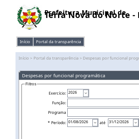
Prefeitura Municipal de
Terra Nova do Norte -
Início
Portal da transparência
Início
Portal da transparência
Despesas por funcional prog
>
>
Despesas por funcional programática
Filtros
Exercício:
Função:
Programa
* Período:
até