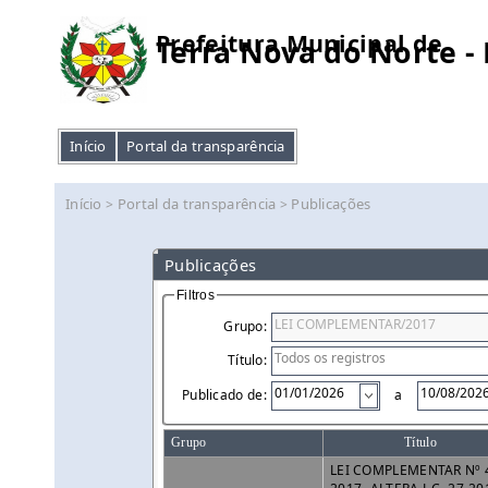
Prefeitura Municipal de
Terra Nova do Norte -
Início
Portal da transparência
Início
Portal da transparência
Publicações
>
>
Publicações
Filtros
Grupo:
Título:
Publicado de:
a
Grupo
Título
LEI COMPLEMENTAR Nº 