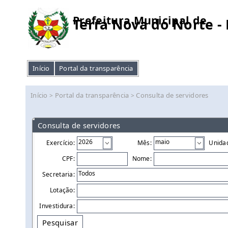
Prefeitura Municipal de
Terra Nova do Norte -
Início
Portal da transparência
Início
Portal da transparência
Consulta de servidores
>
>
Consulta de servidores
Exercício:
Mês:
Unida
CPF:
Nome:
Secretaria:
Lotação:
Investidura:
Pesquisar