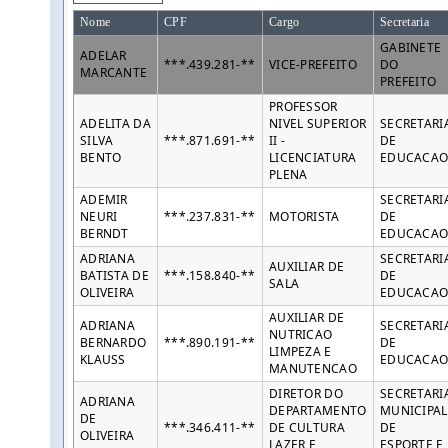
Nome
CPF
Cargo
Secretaria
GABINETE
ADELAR
***.439.281-**
VICE-PREFEITO
DO
MARCANTE
PREFEITO
PROFESSOR
ADELITA DA
NIVEL SUPERIOR
SECRETARI
SILVA
***.871.691-**
II -
DE
BENTO
LICENCIATURA
EDUCACA
PLENA
ADEMIR
SECRETARI
NEURI
***.237.831-**
MOTORISTA
DE
BERNDT
EDUCACA
ADRIANA
SECRETARI
AUXILIAR DE
BATISTA DE
***.158.840-**
DE
SALA
OLIVEIRA
EDUCACA
AUXILIAR DE
ADRIANA
SECRETARI
NUTRICAO
BERNARDO
***.890.191-**
DE
LIMPEZA E
KLAUSS
EDUCACA
MANUTENCAO
DIRETOR DO
SECRETARI
ADRIANA
DEPARTAMENTO
MUNICIPAL
DE
***.346.411-**
DE CULTURA
DE
OLIVEIRA
LAZER E
ESPORTE E