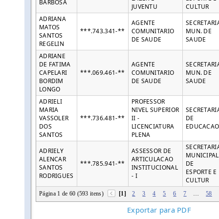
BARBOSA
JUVENTU
CULTUR
ADRIANA
AGENTE
SECRETARI
MATOS
***.743.341-**
COMUNITARIO
MUN. DE
SANTOS
DE SAUDE
SAUDE
REGELIN
ADRIANE
DE FATIMA
AGENTE
SECRETARI
CAPELARI
***.069.461-**
COMUNITARIO
MUN. DE
BORDIM
DE SAUDE
SAUDE
LONGO
ADRIELI
PROFESSOR
MARIA
NIVEL SUPERIOR
SECRETARI
VASSOLER
***.736.481-**
II -
DE
DOS
LICENCIATURA
EDUCACA
SANTOS
PLENA
SECRETARI
ADRIELY
ASSESSOR DE
MUNICIPAL
ALENCAR
ARTICULACAO
***.785.941-**
DE
SANTOS
INSTITUCIONAL
ESPORTE E
RODRIGUES
- I
CULTUR
Página 1 de 60 (593 itens)
[1]
2
3
4
5
6
7
…
58
Exportar para PDF