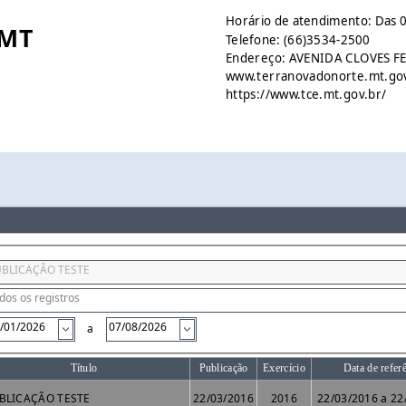
Horário de atendimento: Das 0
 MT
Telefone: (66)3534-2500
Endereço: AVENIDA CLOVES FEL
www.terranovadonorte.mt.go
https://www.tce.mt.gov.br/
a
Título
Publicação
Exercício
Data de refer
BLICAÇÃO TESTE
22/03/2016
2016
22/03/2016 a 22