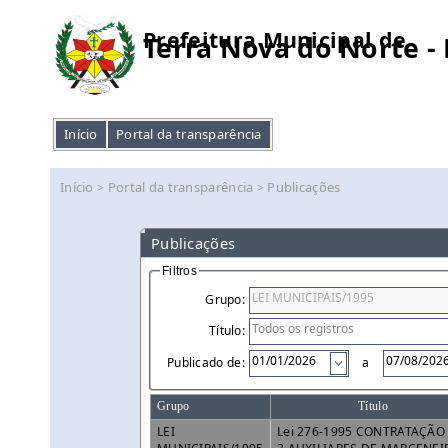
Prefeitura Municipal de
Terra Nova do Norte -
Início
Portal da transparência
Início
Portal da transparência
Publicações
>
>
Publicações
Filtros
Grupo:
Título:
Publicado de:
a
Grupo
Título
LEI
Lei 276-1995 CONTRATAÇÃO