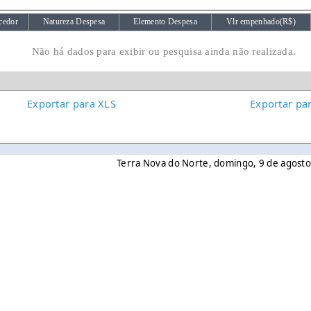
cedor
Natureza Despesa
Elemento Despesa
Vlr empenhado(R$)
Não há dados para exibir ou pesquisa ainda não realizada.
Exportar para XLS
Exportar pa
Terra Nova do Norte, domingo, 9 de agost