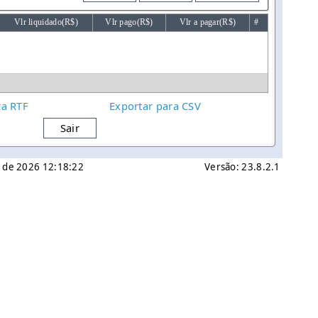
Vlr liquidado(R$)
Vlr pago(R$)
Vlr a pagar(R$)
#
ra RTF
Exportar para CSV
Sair
o de 2026 12:18:22
Versão: 23.8.2.1