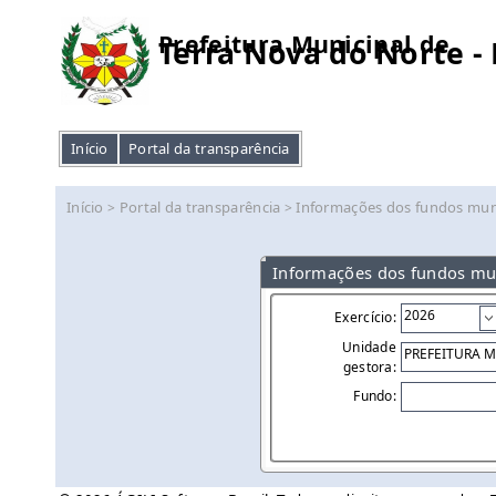
Prefeitura Municipal de
Terra Nova do Norte -
Início
Portal da transparência
Início
Portal da transparência
Informações dos fundos mun
>
>
Informações dos fundos mu
Exercício:
Unidade
gestora:
Fundo: